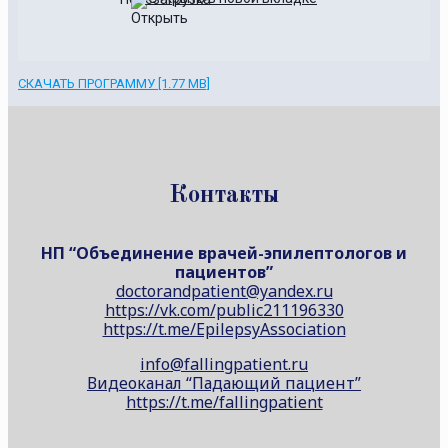
СКАЧАТЬ ПРОГРАММУ [1.77 MB]
Контакты
НП “Объединение врачей-эпилептологов и
пациентов”
doctorandpatient@yandex.ru
https://vk.com/public211196330
https://t.me/EpilepsyAssociation
info@fallingpatient.ru
Видеоканал “Падающий пациент”
https://t.me/fallingpatient