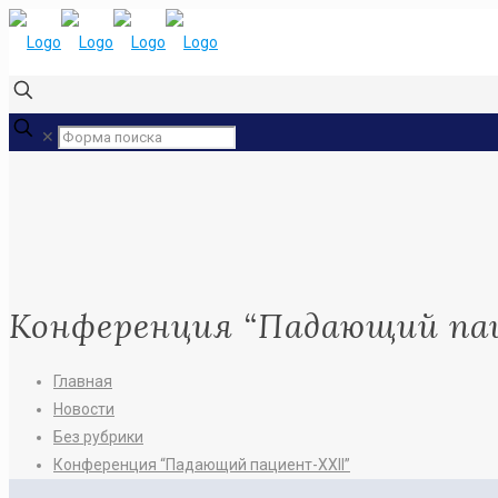
✕
Конференция “Падающий па
Главная
Новости
Без рубрики
Конференция “Падающий пациент-XXII”