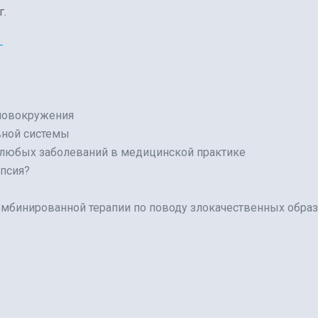
г.
i
ловокружения
вной системы
 любых заболеваний в медицинской практике
псия?
мбинированной терапии по поводу злокачественных образ