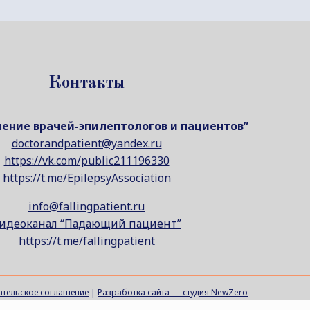
Контакты
ение врачей-эпилептологов и пациентов”
doctorandpatient@yandex.ru
https://vk.com/public211196330
https://t.me/EpilepsyAssociation
info@fallingpatient.ru
идеоканал “Падающий пациент”
https://t.me/fallingpatient
ательское соглашение
|
Разработка сайта — студия NewZero